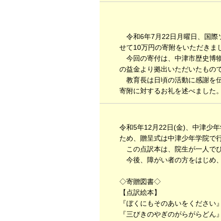
令和6年7月22日月曜日、国際
せて10万円の寄附をいただきま
今回の寄付は、中津市歴史博物
の益金より拠出いただいたもの
教育長は日頃の活動に感謝を伝
寄附に対するお礼を述べました
令和5年12月22日(金)、中
ため、贈呈式は中津少年学院で
この点訳本は、院生が一人でひ
今後、障がい者の方をはじめ、
◇寄贈図書◇
【点訳絵本】
『ぼくにもそのあいをください』
『三びきのやぎのがらがらどん』