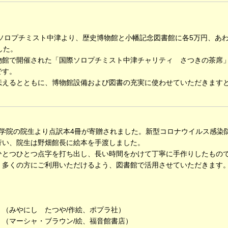
ソロプチミスト中津より、歴史博物館と小幡記念図書館に各5万円、あ
した。
館で開催された「国際ソロプチミスト中津チャリティ さつきの茶席
です。
えるとともに、博物館設備および図書の充実に使わせていただきます
。
津少年学院の院生より点訳本4冊が寄贈されました。新型コロナウイルス感染
行い、院生は野畑館長に絵本を手渡しました。
とつひとつ点字を打ち出し、長い時間をかけて丁寧に手作りしたもの
多くの方にご利用いただけるよう、図書館で活用させていただきます
（みやにし たつや/作絵、ポプラ社）
（マーシャ・ブラウン/絵、福音館書店）