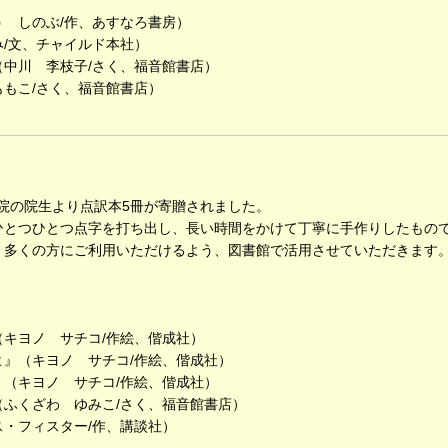
 しのぶ/作、あすなろ書房）
/文、チャイルド本社）
中川 李枝子/さく、福音館書店）
もこ/さく、福音館書店）
学院の院生より点訳本5冊が寄贈されました。
とつひとつ点字を打ち出し、長い時間をかけて丁寧に手作りしたもの
多くの方にご利用いただけるよう、図書館で活用させていただきます
キヨノ サチコ/作絵、偕成社）
』（キヨノ サチコ/作絵、偕成社）
（キヨノ サチコ/作絵、偕成社）
ふくざわ ゆみこ/さく、福音館書店）
・フィスター/作、講談社）