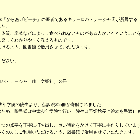
本『からあげビーチ』の著者であるキリーロバ・ナージャ氏が所属する
した。
体質、宗教などによって食べられないものがある人がいるということ
に楽しくわかりやすく教えるものです。
けるよう、図書館で活用させていただきます。
ください。
バ・ナージャ 作、文響社）３冊
少年学院の院生より、点訳絵本5冊が寄贈されました。
ため、贈呈式は中津少年学院で行い、院生は野畑館長に絵本を手渡し
つの点字を丁寧に打ち出し、長い時間をかけて丁寧に手作りしていま
多くの方にご利用いただけるよう、図書館で活用させていただきます。