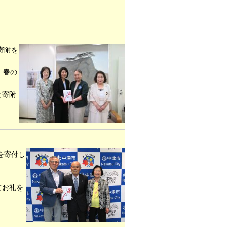
寄附を
 春の
と寄附
を寄付し
てお礼を