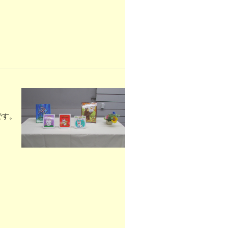
です。
。