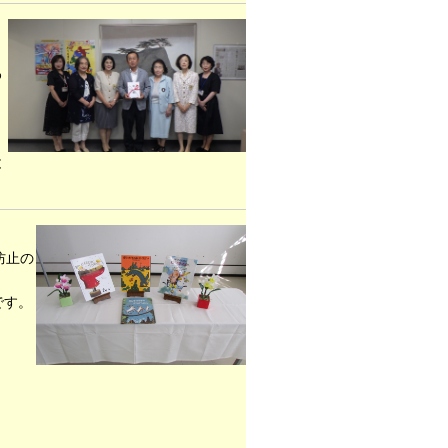
わ
」
と
防止の
です。
。