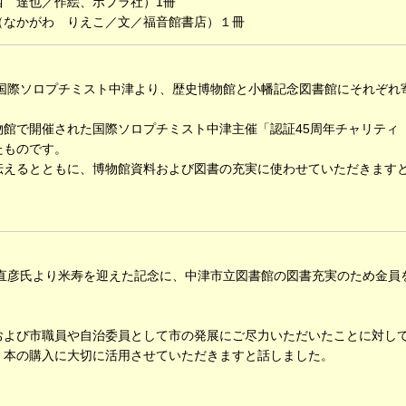
 達也／作絵、ポプラ社）1冊
なかがわ りえこ／文／福音館書店）１冊
り国際ソロプチミスト中津より、歴史博物館と小幡記念図書館にそれぞれ
館で開催された国際ソロプチミスト中津主催「認証45周年チャリティ
たものです。
えるとともに、博物館資料および図書の充実に使わせていただきます
原直彦氏より米寿を迎えた記念に、中津市立図書館の図書充実のため金員
よび市職員や自治委員として市の発展にご尽力いただいたことに対し
、本の購入に大切に活用させていただきますと話しました。