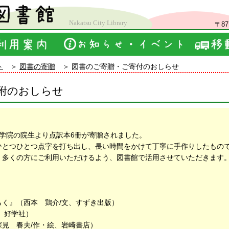
Nakatsu City Library
〒8
ト
図書の寄贈
図書のご寄贈・ご寄付のおしらせ
附のおしらせ
少年学院の院生より点訳本6冊が寄贈されました。
とつひとつ点字を打ち出し、長い時間をかけて丁寧に手作りしたもの
多くの方にご利用いただけるよう、図書館で活用させていただきます
く』（西本 鶏介/文、すずき出版）
、好学社）
見 春夫/作・絵、岩崎書店）