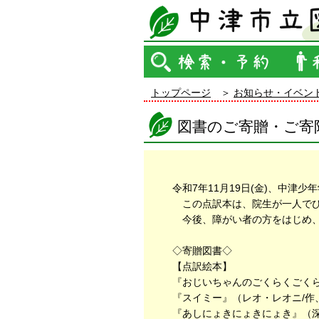
トップページ
お知らせ・イベン
図書のご寄贈・ご寄
令和7年11月19日(金)、中津
この点訳本は、院生が一人でひ
今後、障がい者の方をはじめ、
◇寄贈図書◇
【点訳絵本】
『おじいちゃんのごくらくごくら
『スイミー』（レオ・レオニ/作
『あしにょきにょきにょき』（深