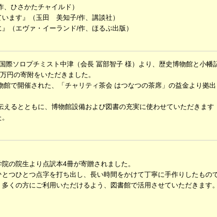
作、ひさかたチャイルド）
います』（玉田 美知子/作、講談社）
』（エヴァ・イーランド/作、ほるぷ出版）
国際ソロプチミスト中津（会長 冨部智子 様）より、歴史博物館と小幡
0万円の寄附をいただきました。
館で開催された、「チャリティ茶会 はつなつの茶席」の益金より拠出
えるとともに、博物館設備および図書の充実に使わせていただきます
た。
年学院の院生より点訳本4冊が寄贈されました。
とつひとつ点字を打ち出し、長い時間をかけて丁寧に手作りしたもの
多くの方にご利用いただけるよう、図書館で活用させていただきます