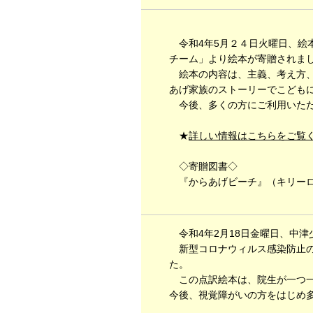
令和4年5月２４日火曜日、絵
チーム」より絵本が寄贈されま
絵本の内容は、主義、考え方、
あげ家族のストーリーでこども
今後、多くの方にご利用いただ
★
詳しい情報はこちらをご覧
◇寄贈図書◇
『からあげビーチ』（キリーロ
令和4年2月18日金曜日、中津
新型コロナウィルス感染防止の
た。
この点訳絵本は、院生が一つ一
今後、視覚障がいの方をはじめ