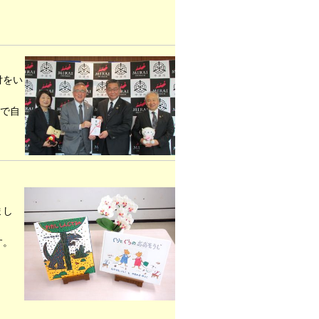
付をい
んで自
まし
す。
。