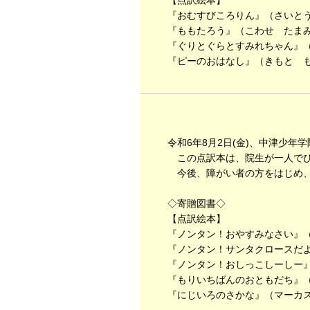
【点訳絵本】
『おむすびころりん』（さいとう
『ももたろう』（こわせ たまみ
『ぐりとぐらとすみれちゃん』（
『ピーのおはなし』（きもと も
令和6年8月2日(金)、中津少年
この点訳本は、院生が一人でひ
今後、障がい者の方をはじめ、
◇寄贈図書◇
【点訳絵本】
『ノンタン！おやすみなさい』（
『ノンタン！サンタクロースだよ
『ノンタン！おしっこしーしー』
『もりいちばんのおともだち』（
『にじいろのさかな』（マーカス