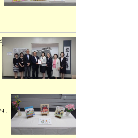
記
です。
。