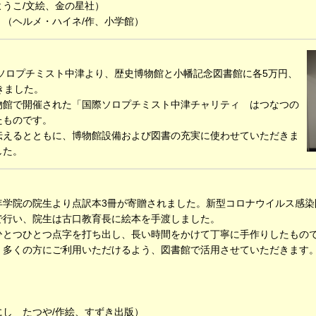
うこ/文絵、金の星社）
（ヘルメ・ハイネ/作、小学館）
ソロプチミスト中津より、歴史博物館と小幡記念図書館に各5万円、
きました。
館で開催された「国際ソロプチミスト中津チャリティ はつなつの
たものです。
えるとともに、博物館設備および図書の充実に使わせていただきま
した。
少年学院の院生より点訳本3冊が寄贈されました。新型コロナウイルス感染
で行い、院生は古口教育長に絵本を手渡しました。
とつひとつ点字を打ち出し、長い時間をかけて丁寧に手作りしたもの
多くの方にご利用いただけるよう、図書館で活用させていただきます
し たつや/作絵、すずき出版）