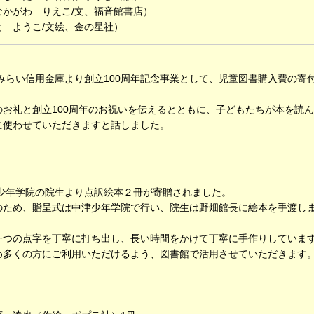
かがわ りえこ/文、福音館書店）
 ようこ/文絵、金の星社）
みらい信用金庫より創立100周年記念事業として、児童図書購入費の寄
お礼と創立100周年のお祝いを伝えるとともに、子どもたちが本を読
に使わせていただきますと話しました。
津少年学院の院生より点訳絵本２冊が寄贈されました。
ため、贈呈式は中津少年学院で行い、院生は野畑館長に絵本を手渡し
つの点字を丁寧に打ち出し、長い時間をかけて丁寧に手作りしていま
多くの方にご利用いただけるよう、図書館で活用させていただきます