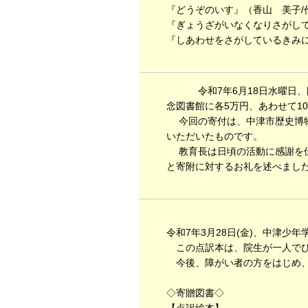
『どうぞのいす』（香山 美子/
『ぎょうざがいなくなりさがして
『しあわせをさがしているきみに
令和7年6月18日水曜日、
念図書館に各5万円、あわせて1
今回の寄付は、中津市歴史博物
いただいたものです。
教育長は日頃の活動に感謝を伝
と寄附に対するお礼を述べまし
令和7年3月28日(金)、中津少
この点訳本は、院生が一人でひ
今後、障がい者の方をはじめ、
◇寄贈図書◇