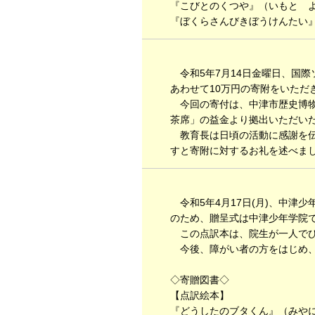
『こびとのくつや』（いもと よ
『ぼくらさんびきぼうけんたい』
令和5年7月14日金曜日、国際
あわせて10万円の寄附をいただ
今回の寄付は、中津市歴史博物
茶席」の益金より拠出いただい
教育長は日頃の活動に感謝を伝
すと寄附に対するお礼を述べま
令和5年4月17日(月)、中津
のため、贈呈式は中津少年学院
この点訳本は、院生が一人でひ
今後、障がい者の方をはじめ、
◇寄贈図書◇
【点訳絵本】
『どうしたのブタくん』（みやに