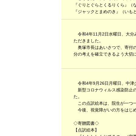
『ぐりとぐらとくるりくら』（な
『ジャックとまめのき』（いもと
令和4年11月2日水曜日、大分
ただきました。
奥塚市長はあいさつで、寄付の
分の考えを確立できるよう大切
令和4年9月26日月曜日、中
新型コロナウィルス感染防止の
た。
この点訳絵本は、院生が一つ一
今後、視覚障がいの方をはじめ
◇寄贈図書◇
【点訳絵本】