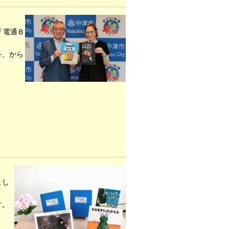
「電通Ｂ
を、から
まし
す。