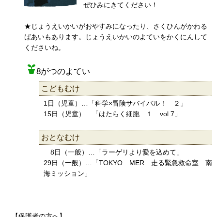
ぜひみにきてください！
★じょうえいかいがおやすみになったり、さくひんがかわる
ばあいもあります。じょうえいかいのよていをかくにんして
くださいね。
8がつのよてい
こども
むけ
1日（児童）…「科学×冒険サバイバル！ ２」
15日（児童）…「はたらく細胞 １ vol.7」
おとなむけ
8日（一般）…「ラーゲリより愛を込めて」
29日（一般）…「TOKYO MER 走る緊急救命室 南
海ミッション」
【保護者の方へ】