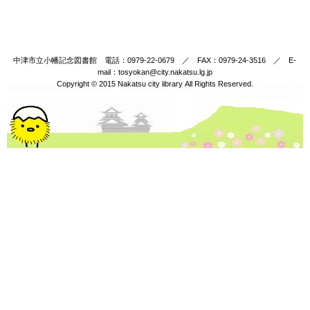
中津市立小幡記念図書館 電話：0979-22-0679 ／ FAX：0979-24-3516 ／ E-
mail：tosyokan@city.nakatsu.lg.jp
Copyright © 2015 Nakatsu city library All Rights Reserved.